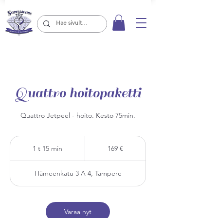
Quattro hoitopaketti
Quattro Jetpeel - hoito. Kesto 75min.
169
euroa
1 t 15 min
1
169 €
1
5
Hämeenkatu 3 A 4, Tampere
m
i
n
Varaa nyt