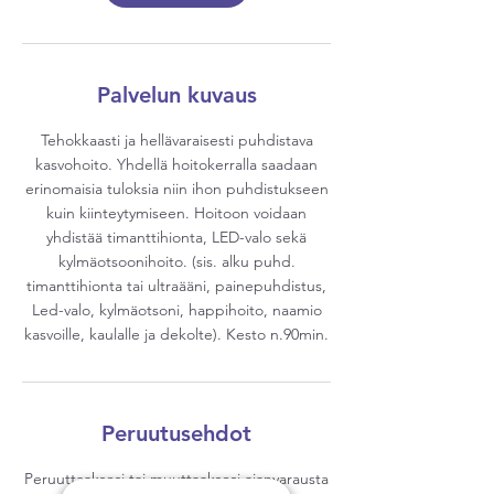
Palvelun kuvaus
Tehokkaasti ja hellävaraisesti puhdistava
kasvohoito. Yhdellä hoitokerralla saadaan
erinomaisia tuloksia niin ihon puhdistukseen
kuin kiinteytymiseen. Hoitoon voidaan
yhdistää timanttihionta, LED-valo sekä
kylmäotsoonihoito. (sis. alku puhd.
timanttihionta tai ultraääni, painepuhdistus,
Led-valo, kylmäotsoni, happihoito, naamio
kasvoille, kaulalle ja dekolte). Kesto n.90min.
Peruutusehdot
Peruuttaaksesi tai muuttaaksesi ajanvarausta