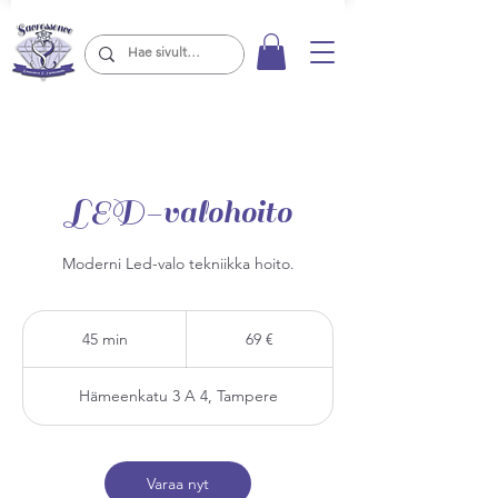
LED-valohoito
Moderni Led-valo tekniikka hoito.
69
euroa
45 min
4
69 €
5
m
Hämeenkatu 3 A 4, Tampere
i
n
Varaa nyt