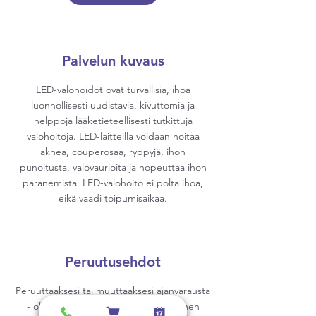
Palvelun kuvaus
LED-valohoidot ovat turvallisia, ihoa
luonnollisesti uudistavia, kivuttomia ja
helppoja lääketieteellisesti tutkittuja
valohoitoja. LED-laitteilla voidaan hoitaa
aknea, couperosaa, ryppyjä, ihon
punoitusta, valovaurioita ja nopeuttaa ihon
paranemista. LED-valohoito ei polta ihoa,
eikä vaadi toipumisaikaa.
Peruutusehdot
Peruuttaaksesi tai muuttaaksesi ajanvarausta
- olethan meihin yhteydessä 24h ennen