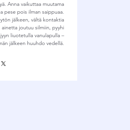
lpyä. Anna vaikuttaa muutama
ja pese pois ilman saippuaa.
ytön jälkeen, vältä kontaktia
s ainetta joutuu silmiin, pyyhi
jyyn liuotetulla vanulapulla –
män jälkeen huuhdo vedellä.