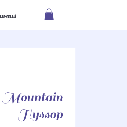
araus
Mountain
Hyssop