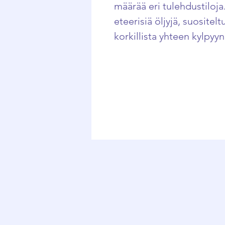
määrää eri tulehdustiloja
eteerisiä öljyjä, suositel
korkillista yhteen kylpyyn