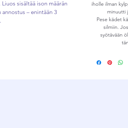
. Liuos sisältää ison määrän
iholle ilman ky
tu annostus – enintään 3
minuutti 
Pese kädet kä
.
silmiin. Jo
syötävään öl
tä