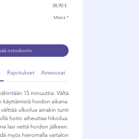
Hinta
38,90 €
Määrä
*
sää ostoskoriin
ö
Rajoitukset
Ainesosat
vähintään 15 minuuttia. Vältä
 käyttämistä hoidon aikana.
välttää ulkoilua ainakin tunti
sillä hoito aiheuttaa hikoilua.
a lasi vettä hoidon jälkeen.
dä myös hieromalla vartalon