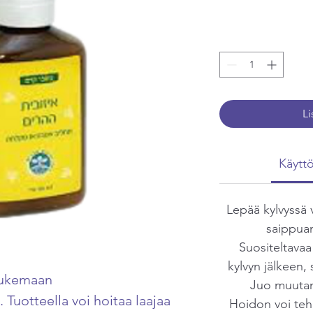
Li
Käytt
Lepää kylvyssä 
saippuan
Suositeltavaa 
kylvyn jälkeen, 
 tukemaan
Juo muutam
 Tuotteella voi hoitaa laajaa
Hoidon voi teh